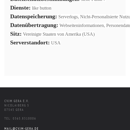
Dienste:
like button
Datenspeicherung:
Serverlogs, Nicht-Personalisierte Nutz
Datenübertragung:
Webseiteninformationen, Personendat
Sitz:
Vereinigte Staaten von Amerika (USA)
Serverstandort:
USA
CVJM GERA E.V.
NICOLAIBERG 5
07545 GERA
TEL: 0365.8310006
MAIL@CVJM-GERA.DE